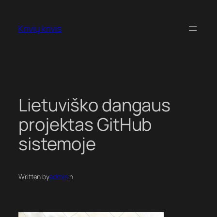
Eiti
prie
Krivių krivis
turinio
Lietuviško dangaus
projektas GitHub
sistemoje
Written by
admin
in