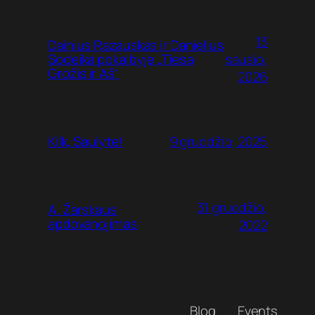
13
Dainius Razauskas ir Danielius
sausio,
Sodeika pokalbyje „Tiesa
Grožis ir Aš“
2026
9 gruodžio, 2025
Kilk, Saulyte!
31 gruodžio,
A. Žarskaus
apdovanojimas
2022
Blog
Events