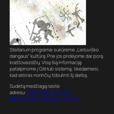
Stellarium programai sukūrėme „Lietuviško
dangaus“ kultūrą. Prie jos pridėjome dar porą
kraštovaizdžių. Visą šią informaciją
patalpinome į GitHub sistemą, tikėdamiesi,
kad atsiras norinčių tobulinti šį darbą.
Sudėtą medžiagą rasite
adresu:
https://github.com/pi-
Ratas/Skaitant-Dangaus-Zenklus