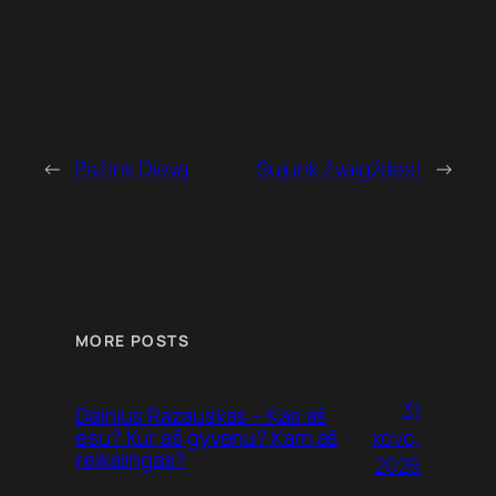
←
Pažink Dievą
Sujunk žvaigždes!
→
MORE POSTS
31
Dainius Razauskas – Kas aš
kovo,
esu? Kur aš gyvenu? Kam aš
reikalingas?
2026