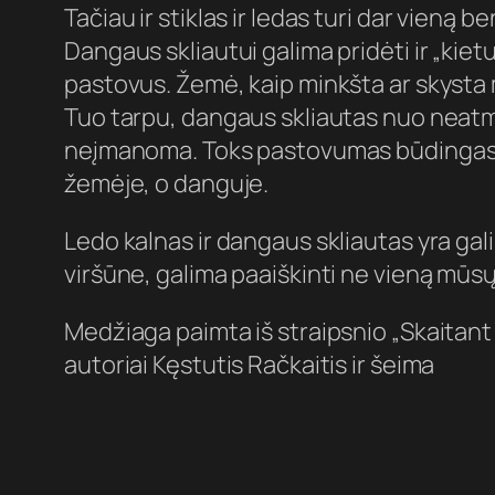
Tačiau ir stiklas ir ledas turi dar vieną
Dangaus skliautui galima pridėti ir „kie
pastovus. Žemė, kaip minkšta ar skysta 
Tuo tarpu, dangaus skliautas nuo neatme
neįmanoma. Toks pastovumas būdingas mir
žemėje, o danguje.
Ledo kalnas ir dangaus skliautas yra gal
viršūne, galima paaiškinti ne vieną m
Medžiaga paimta iš straipsnio „Skaitan
autoriai Kęstutis Račkaitis ir šeima