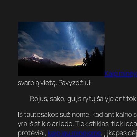
Kaip minėj
svarbią vietą. Pavyzdžiui:
Rojus, sako, gulįs rytų šalyje ant to
Iš tautosakos sužinome, kad
ant kalno s
yra iš stiklo ar ledo. Tiek stiklas, tiek l
protėviai,
kaip jau minėjome
, į įkapes d