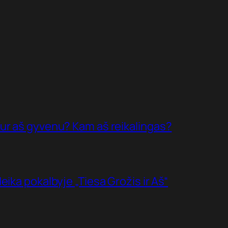
ur aš gyvenu? Kam aš reikalingas?
ika pokalbyje „Tiesa Grožis ir Aš“