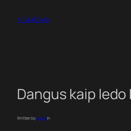
Eiti
prie
Krivių krivis
turinio
Dangus kaip ledo 
Written by
admin
in