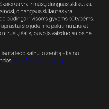
. Skaidrus yra ir mūsų dangaus skliautas.
mainosi, o dangaus skliautas yra
avybė būdinga ir visoms gyvoms būtybėms.
prastai šio judėjimo pakitimų įžiūrėti
mirusių šalis, buvo įsivaizduojamos ne
liautą ledo kalnu, o zenitą – kalno
gendos
apie Gedimino sapną
.