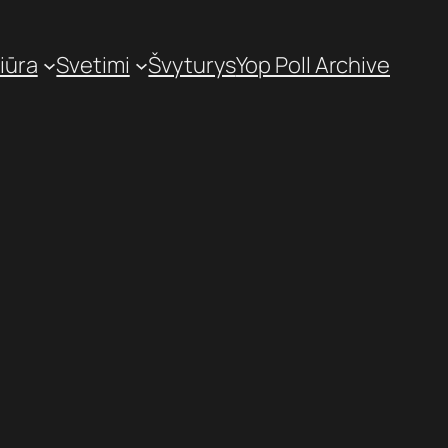
iūra
Svetimi
Švyturys
Yop Poll Archive