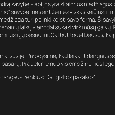
 bendrą savybę – abi jos yra skaidrios medžiagos
tumo“ savybę, nes ant žemės viskas keičiasi ir 
medžiaga turi polinkį keisti savo formą. Ši s
namų laikų vienodai sukasi virš mūsų galvų. Pa
usiųjų pasauliui. Gal būt todėl Dausos, kaip 
imai susiję. Parodysime, kad laikant dangaus sk
ūsų pasaką. Pradėkime nuo visiems žinomos le
t dangaus ženklus: Dangiškos pasakos“