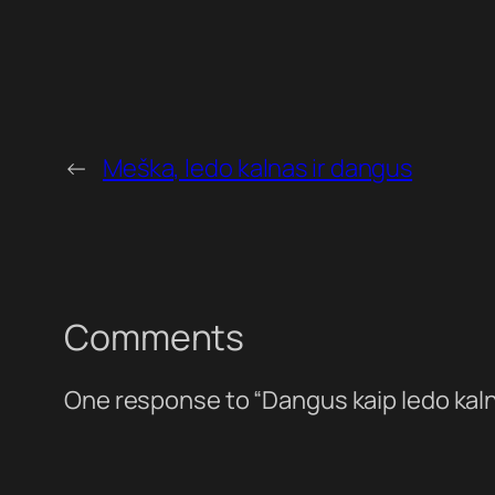
←
Meška, ledo kalnas ir dangus
Comments
One response to “Dangus kaip ledo kal