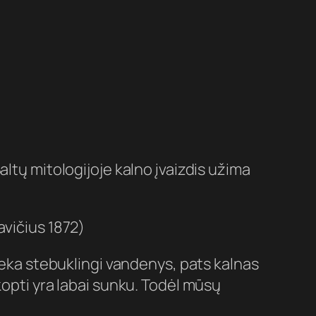
Baltų mitologijoje kalno įvaizdis užima
avičius 1872)
 teka stebuklingi vandenys, pats kalnas
ą įkopti yra labai sunku. Todėl mūsų