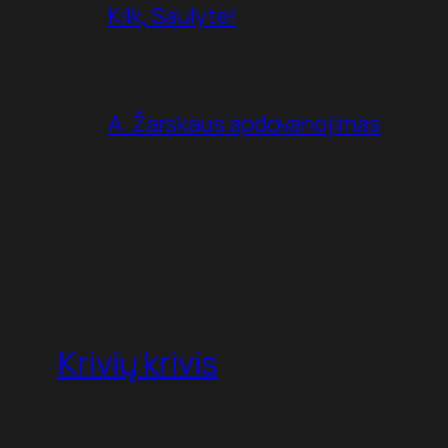
Kilk, Saulyte!
A. Žarskaus apdovanojimas
Krivių krivis