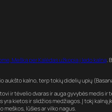
ome, Meška per Kalėdas užkopia į ledo kalną
. 
kio aukšto kalno, terp tokių didelių upių (Basan
tovi ir tėvelio dvaras ir auga gyvybės medis ir
edas yra kietos ir slidžios medžiagos. Į tokį kaln
ėjo meškos, lūšies ar vilko nagus.