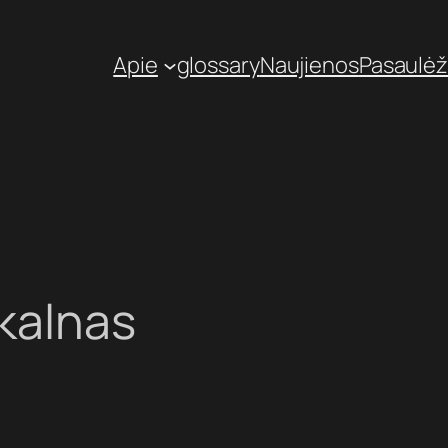
Apie
glossary
Naujienos
Pasaulėž
kalnas