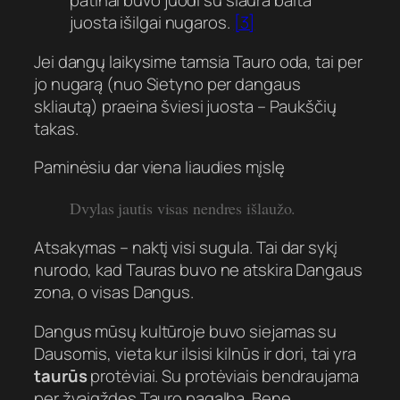
patinai buvo juodi su siaura balta
juosta išilgai nugaros.
[3]
Jei dangų laikysime tamsia Tauro oda, tai per
jo nugarą (nuo Sietyno per dangaus
skliautą) praeina šviesi juosta – Paukščių
takas.
Paminėsiu dar viena liaudies mįslę
Dvylas jautis visas nendres išlaužo.
Atsakymas –
naktį visi sugula
. Tai dar sykį
nurodo, kad Tauras buvo ne atskira Dangaus
zona, o visas Dangus.
Dangus mūsų kultūroje buvo siejamas su
Dausomis, vieta kur ilsisi kilnūs ir dori, tai yra
taurūs
protėviai. Su protėviais bendraujama
per žvaigždes Tauro pagalba. Bene