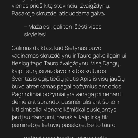
vienas prieš kitą stovinčių, žvaigždynų.
Pasakoje skruzdei atiduodama galva:
– Maža esi, gali ten išėsti visas
skyleles!
Galimas daiktas, kad Sietynas buvo
vadinamas skruzdėlynu ir Tauro galva ilgainiui
tiesiog tapo Tauro žvaigždynu. Visą Dangų,
kaip Taurą įsivaizdavo ir kitos kultūros.
Šventasis egiptiečių jautis Apis iš visų jaučių
buvo atrenkamas pagal požymius ant odos.
Pagrindiniai požymiai yra vanagą primenanti
dėmė ant sprando, pusmėnulis ant šono ir
kiti simboliai vienareikšmiškai susiejantys
jautį su dangumi, panašiai kaip ir ką tik
paminėtoje lietuvių pasakoje. Be to tauro