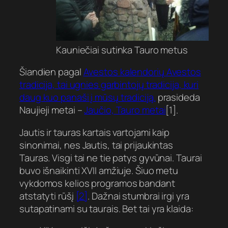
Kauniečiai sutinka Tauro metus
Šiandien pagal
Avestos kalendorių
Avestos
tradicija, tai ugnies garbintojų tradicija, kuri
daug kuo panaši į mūsų tradiciją.
prasideda
Naujieji metai –
Jaučio, Tauro metai
[1].
Jautis ir tauras kartais vartojami kaip
sinonimai, nes Jautis, tai prijaukintas
Tauras. Visgi tai ne tie patys gyvūnai.
Taurai
buvo išnaikinti XVII amžiuje. Šiuo metu
vykdomos kelios programos bandant
atstatyti rūšį
[2]
. Dažnai stumbrai irgi yra
sutapatinami su taurais. Bet tai yra klaida: