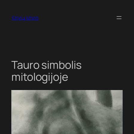
Eiti
prie
Krivių krivis
turinio
Tauro simbolis
mitologijoje