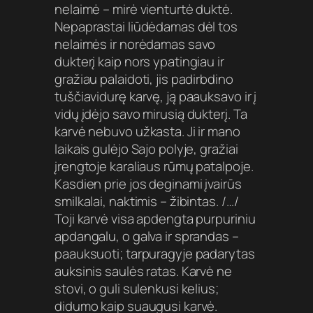
nelaimė – mirė vienturtė duktė.
Nepaprastai liūdėdamas dėl tos
nelaimės ir norėdamas savo
dukterį kaip nors ypatingiau ir
gražiau palaidoti, jis padirbdino
tuščiavidurę karvę, ją paauksavo ir į
vidų įdėjo savo mirusią dukterį. Ta
karvė nebuvo užkasta. Ji ir mano
laikais gulėjo Sajo polyje, gražiai
įrengtoje karaliaus rūmų patalpoje.
Kasdien prie jos deginami įvairūs
smilkalai, naktimis – žibintas. /…/
Toji karvė visa apdengta purpuriniu
apdangalu, o galva ir sprandas –
paauksuoti; tarpuragyje padarytas
auksinis saulės ratas. Karvė ne
stovi, o guli sulenkusi kelius;
didumo kaip suaugusi karvė.