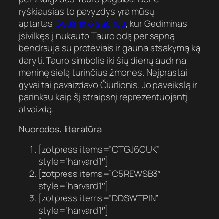
ryškiausias to pavyzdys yra mūsų
aptartas
Gedimino sapnas
, kur Gediminas
įsivilkęs į nukauto Tauro odą per sapną
bendrauja su protėviais ir gauna atsakymą ką
daryti. Tauro simbolis iki šių dienų audrina
meninę sielą turinčius žmones. Neįprastai
gyvai tai pavaizdavo Čiurlionis. Jo paveikslą ir
parinkau kaip šį straipsnį reprezentuojantį
atvaizdą.
Nuorodos, literatūra
[zotpress items=”CTGJ6CUK”
style=”harvard1″]
[zotpress items=”C5REWSB3″
style=”harvard1″]
[zotpress items=”DDSWTPIN”
style=”harvard1″]