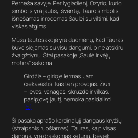
Perneša savyje. Per lygiadienį, Ozyrio, kurio
simbolis yra jautis, šventę, Tauro simbolis
išnešamas ir rodomas Saulei su viltimi, kad
viskas atgims.
Mūsų tautosakoje yra duomenų, kad Tauras
buvo siejamas su visu dangumi, o ne atskiru
žvaigždynu. Štai pasakoje „Saulė ir vėjų
motina“ sakoma:
Girdžia – girioje lermas. Jam
ciekavastis, kas ten provojas. Žiūri
– levas, vanagas, skruzdė ir vilkas,
pasipjovę jautį, nemoka pasidalinti.
[5]
Ši pasaka aprašo kardinalųjį dangaus kryžių
(straipsnis ruošiamas). Tauras, kaip visas
dangus, yra draskomas keturių, beveik