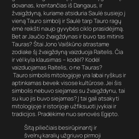
dovanas, krentančias iš Dangaus, ir
žvaigždyną, kuriame atsiduria Saulė susiejo į
vieną Tauro simbolį ir Saulė tarp Tauro ragų
ėmė reikšti naujo gyvybės ciklo prasidėjimą.
Bet ar Jaučio žvaigždynas ir buvo tas mitinis
Tauras? Štai Jono Vaiškūno atrastame
zodiake šį žvaigždyną vaizduoja Raitelis. Čia
ir vėl kyla klausimas – kodėl? Kodėl
vaizduojamas Raitelis, o ne Tauras?
Tauro simbolis mitologijoje yra labai ryškus ir
aptinkamas beveik visose kultūrose. Jei šis
simbolis nebuvo siejamas su žvaigždynu, tai
su kuo jis buvo siejamas? Į tai gali atsakyti
mitologijoje ir istorijoje užfiksuoti įvykiai ir
tradicijos. Pradėkime nuo senovės Egipto.
Šitą piliečiais besirūpinantį ir
švelnų karalių užgriuvo pirmoji