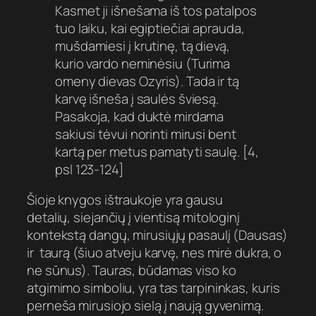
Kasmet ji išnešama iš tos patalpos
tuo laiku, kai egiptiečiai aprauda,
mušdamiesi į krutinę, tą dievą,
kurio vardo neminėsiu
(Turima
omeny dievas Ozyris)
. Tada ir tą
karvę išneša į saulės šviesą.
Pasakoja, kad duktė mirdama
sakiusi tėvui norinti mirusi bent
kartą per metus pamatyti saulę. [4,
psl 123-124]
Šioje knygos ištraukoje yra gausu
detalių, siejančių į vientisą mitologinį
kontekstą dangų, mirusiųjų pasaulį (Dausas)
ir taurą (šiuo atveju karvę, nes mirė dukra, o
ne sūnus). Tauras, būdamas viso ko
atgimimo simboliu, yra tas tarpininkas, kuris
perneša mirusiojo sielą į naują gyvenimą.