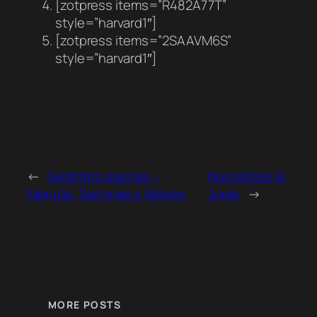
[zotpress items=”R482A77T”
style=”harvard1″]
[zotpress items=”2SAAVM6S”
style=”harvard1″]
←
Gedimino sapnas –
Nuo Morės iki
Mėnulis, Sietynas ir Vėlinės
Jorės
→
MORE POSTS