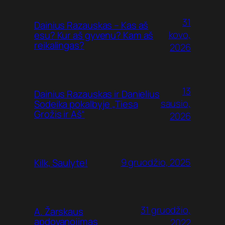
31
Dainius Razauskas – Kas aš
kovo,
esu? Kur aš gyvenu? Kam aš
reikalingas?
2026
13
Dainius Razauskas ir Danielius
sausio,
Sodeika pokalbyje „Tiesa
Grožis ir Aš“
2026
9 gruodžio, 2025
Kilk, Saulyte!
31 gruodžio,
A. Žarskaus
apdovanojimas
2022