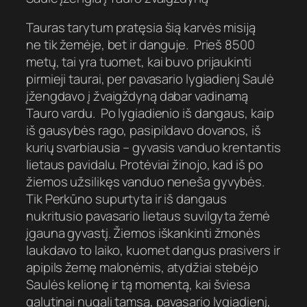
Tauras tarytum pratęsia šią karvės misiją
ne tik žemėje, bet ir danguje. Prieš 8500
metų, tai yra tuomet, kai buvo prijaukinti
pirmieji taurai, per pavasario lygiadienį Saulė
įžengdavo į žvaigždyną dabar vadinamą
Tauro vardu. Po lygiadienio iš dangaus, kaip
iš gausybės rago, pasipildavo dovanos, iš
kurių svarbiausia – gyvasis vanduo krentantis
lietaus pavidalu. Protėviai žinojo, kad iš po
žiemos užsilikęs vanduo neneša gyvybės.
Tik Perkūno supurtyta ir iš dangaus
nukritusio pavasario lietaus suvilgyta žemė
įgauna gyvastį. Žiemos iškankinti žmonės
laukdavo to laiko, kuomet dangus prasivers ir
apipils žemę malonėmis, atydžiai stebėjo
Saulės kelionę ir tą momentą, kai šviesa
galutinai nugali tamsą, pavasario lygiadienį,