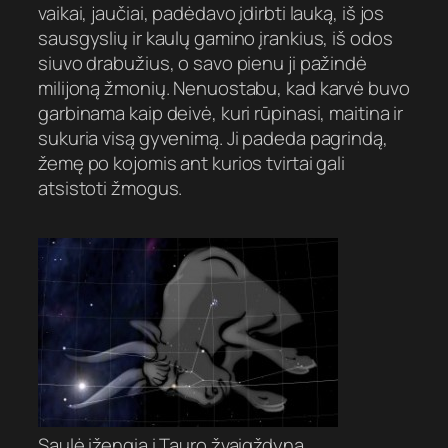
vaikai, jaučiai, padėdavo įdirbti lauką, iš jos
sausgyslių ir kaulų gamino įrankius, iš odos
siuvo drabužius, o savo pienu ji pažindė
milijoną žmonių. Nenuostabu, kad karvė buvo
garbinama kaip deivė, kuri rūpinasi, maitina ir
sukuria visą gyvenimą. Ji padeda pagrindą,
žemę po kojomis ant kurios tvirtai gali
atsistoti žmogus.
Saulė įžengia į Tauro žvaigždyną