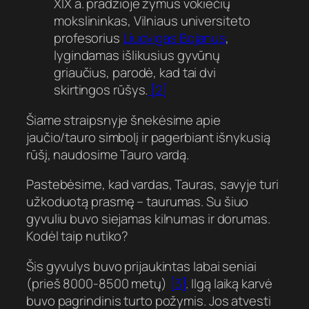
XIX a. pradžioje žymus vokiečių
mokslininkas, Vilniaus universiteto
profesorius
Liudvigas Bojanus
,
lygindamas išlikusius gyvūnų
griaučius, parodė, kad tai dvi
skirtingos rūšys.
[2]
Šiame straipsnyje šnekėsime apie
jaučio/tauro simbolį ir pagerbiant išnykusią
rūšį, naudosime Tauro vardą.
Pastebėsime, kad vardas, Tauras, savyje turi
užkoduotą prasmę – taurumas. Su šiuo
gyvuliu buvo siejamas kilnumas ir dorumas.
Kodėl taip nutiko?
Šis gyvulys buvo prijaukintas labai seniai
(prieš 8000-8500 metų)
[3]
. Ilgą laiką karvė
buvo pagrindinis turto požymis. Jos atvesti