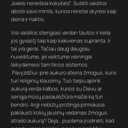
„kiekis nereiškia kokybės“. Sutikti vaidilos
dėstė savo mintis, kurios neretai skyrėsi kaip
diena ir naktis.
Visi vaidilos stengiasi vardan tautos ir kelia
jos gyvastį taip kaip kiekvienas supranta. Ir
tai yra gerai. Tačiau daug daugiau
nuveiktume, jei veiktume vieningai
laikydamiesi tam tikros sistemos.
Pavyzdžiui: prie aukuro ateina žmogus, kuris
turi religinių klausimų. Tuo tarpu aplink
aukurą verda kalbos, kurios su Dievu ar
senąja mūsų pasaulėžiūra mažai ką turi
bendro. Argi nebūtų protinga pirmiausia
paklausti kokių jausmų vedamas žmogus
atrado aukurą? Deja… puolama įrodinėti, kad