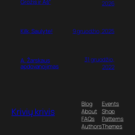
Grožis ir Aš“
2026
9 gruodžio, 2025
Kilk, Saulyte!
31 gruodžio,
A. Žarskaus
apdovanojimas
2022
Blog
Events
Krivių krivis
About
Shop
FAQs
Patterns
Authors
Themes