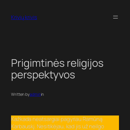
Eiti
prie
Krivių krivis
turinio
Prigimtinės religijos
perspektyvos
Written by
admin
in
Kažkada neatsargiai pagyriau Ramūną
Karbauskį. Nesitikėjau, kad jis už neilgo