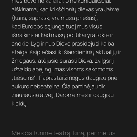
mes buvome karaliai, o ne kunigaikščiai,
aiškinama, kad krikščionių dievas yra Jahve
(kuris, suprask, yra mūsų priešas),
kad Europos sąjunga tuoj mus visus
išnaikins ar kad mūsų politikai yra tokie ir
anokie. Lyg ir nuo Dievo prasidėjusi kalba
staiga išsiplečiasi iki šiandieninių aktualijų ir
žmogaus, atėjusio surasti Dievą, žvilgsnį
užvaldo abejingumas visoms sakomoms
„tiesoms“. Paprastai žmogus daugiau prie
aukuro nebeateina. Čia paminėjau tik
žiauriausią atvejį. Darome mes ir daugiau
klaidų.
Mes čia turime teatrą, kiną, per metus