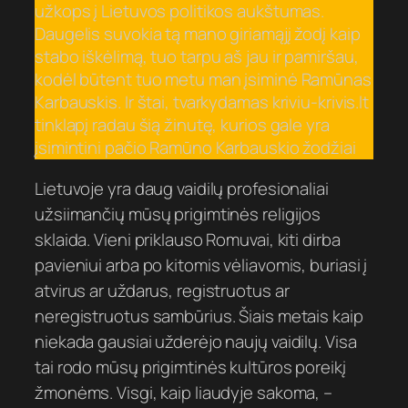
užkops į Lietuvos politikos aukštumas.
Daugelis suvokia tą mano giriamąjį žodį kaip
stabo iškėlimą, tuo tarpu aš jau ir pamiršau,
kodėl būtent tuo metu man įsiminė Ramūnas
Karbauskis. Ir štai, tvarkydamas kriviu-krivis.lt
tinklapį radau šią žinutę, kurios gale yra
įsimintini pačio Ramūno Karbauskio žodžiai
Lietuvoje yra daug vaidilų profesionaliai
užsiimančių mūsų prigimtinės religijos
sklaida. Vieni priklauso Romuvai, kiti dirba
pavieniui arba po kitomis vėliavomis, buriasi į
atvirus ar uždarus, registruotus ar
neregistruotus sambūrius. Šiais metais kaip
niekada gausiai užderėjo naujų vaidilų. Visa
tai rodo mūsų prigimtinės kultūros poreikį
žmonėms. Visgi, kaip liaudyje sakoma, –