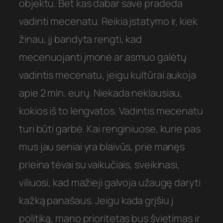
objektu. Bet kas dabar save pradeda
vadinti mecenatu. Reikia įstatymo ir, kiek
žinau, jį bandyta rengti, kad
mecenuojanti įmonė ar asmuo galėtų
vadintis mecenatu, jeigu kultūrai aukoja
apie 2 mln. eurų. Niekada neklausiau,
kokios iš to lengvatos. Vadintis mecenatu
turi būti garbė. Kai renginiuose, kurie pas
mus jau seniai yra blaivūs, prie manęs
prieina tėvai su vaikučiais, sveikinasi,
viliuosi, kad mažieji galvoja užaugę daryti
kažką panašaus. Jeigu kada grįšiu į
politiką, mano prioritetas bus švietimas ir