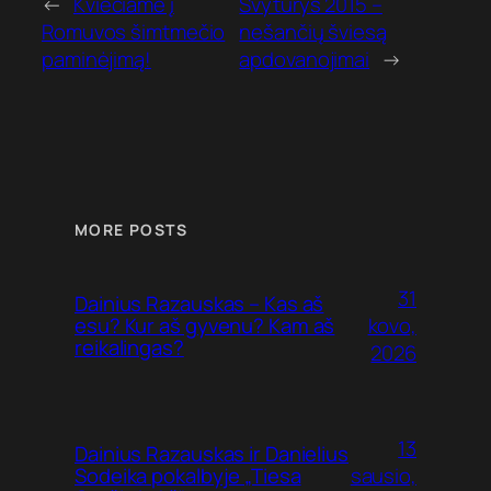
←
Kviečiame į
Švyturys 2015 –
Romuvos šimtmečio
nešančių šviesą
paminėjimą!
apdovanojimai
→
MORE POSTS
31
Dainius Razauskas – Kas aš
kovo,
esu? Kur aš gyvenu? Kam aš
reikalingas?
2026
13
Dainius Razauskas ir Danielius
sausio,
Sodeika pokalbyje „Tiesa