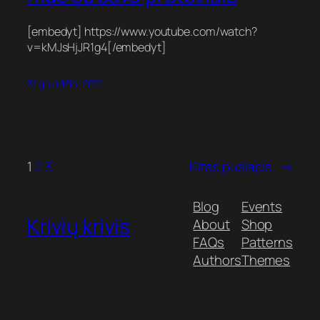
[embedyt] https://www.youtube.com/watch?
v=kMJsHjJR1g4[/embedyt]
31 gruodžio, 2021
1
2
3
Kitas puslapis
→
Blog
Events
Krivių krivis
About
Shop
FAQs
Patterns
Authors
Themes