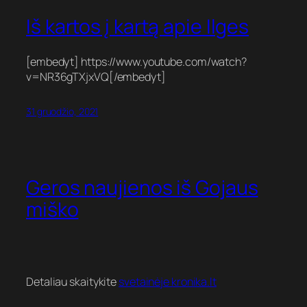
Iš kartos į kartą apie Ilges
[embedyt] https://www.youtube.com/watch?
v=NR36gTXjxVQ[/embedyt]
31 gruodžio, 2021
Geros naujienos iš Gojaus
miško
Detaliau skaitykite
svetainėje kronika.lt