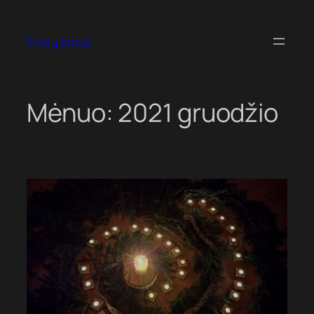
Eiti
prie
Krivių krivis
turinio
Mėnuo:
2021 gruodžio