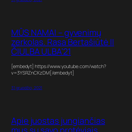
MŪS NAMAI – gyvenimų
zerkolas. Rasa Bertašiūtė ||
ČIULBA ULBA’21
[embedyt] https://www.youtube.com/watch?
v=3YSRZnCKzDM[/embedyt]
31 gruodžio, 2021
Apie juostas jungiančias
mus su savo protėviais