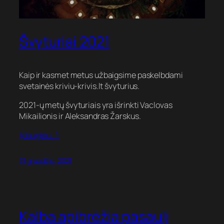
Švyturiai 2021
Kaip ir kasmet metus užbaigsime paskelbdami
svetainės kriviu-krivis.lt švyturius.
2021-ų metų švyturiais yra išrinkti Vaclovas
Mikailionis ir Aleksandras Žarskus.
(daugiau…)
31 gruodžio, 2021
Kalba apibrėžia pasaulį