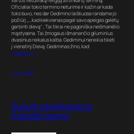
vartoti lietuvišką religiją atitinkantį terminą.
Oficialiai tokio termino neturime ir kažin ar kada
toks buvo, nes dar Gedimino laiškuose randame jo
požiūrį „…kad kiekvienas pagal savo apeigas galėtų
garbinti dievą“ ; Tai tikrai ne pagoniška neišmanėlio
mąstysena. Tai žmogaus išmanančio giluminius
dvasinius reikalus kalba. Gediminui nereikia tikėti
į vienatinį Dievą. Gediminas žino, kad
(daugiau…)
1 kovo, 2015
Sukurk paveiksliukus
žvaigždynams!