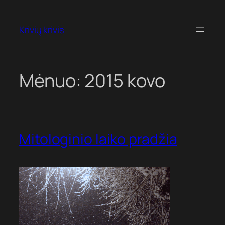
Eiti
prie
Krivių krivis
turinio
Mėnuo:
2015 kovo
Mitologinio laiko pradžia