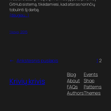
GitHub sistemą, tikėdamiesi, kad atsiras norinčių
tobulinti šį darbą.
(daugiau…)
1 kovo, 2015
←
Ankstesnis puslapis
1
2
Blog
Events
Krivių krivis
About
Shop
FAQs
Patterns
Authors
Themes