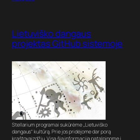
Lietuviško dangaus
projektas GitHub sistemoje
Stellarium programai sukūrėme „Lietuviško
dangaus“ kultūrą. Prie jos pridėjome dar porą
kraštovaizdžių. Visą šią informaciją patalpinome į