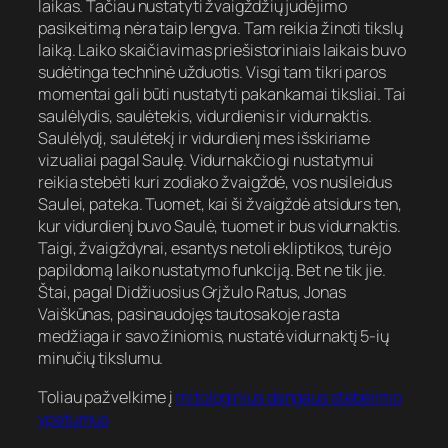
laikas. Tačiau nustatyti žvaigždžių judėjimo
pasikeitimą nėra taip lengva. Tam reikia žinoti tikslų
laiką. Laiko skaičiavimas priešistoriniais laikais buvo
sudėtinga techninė užduotis. Visgi tam tikri paros
momentai gali būti nustatyti pakankamai tiksliai. Tai
saulėlydis, saulėtekis, vidurdienis ir vidurnaktis.
Saulėlydį, saulėtekį ir vidurdienį mes išskiriame
vizualiai pagal Saulę. Vidurnakčio gi nustatymui
reikia stebėti kuri zodiako žvaigždė, vos nusileidus
Saulei, pateka. Tuomet, kai ši žvaigždė atsidurs ten,
kur vidurdienį buvo Saulė, tuomet ir bus vidurnaktis.
Taigi, žvaigždynai, esantys netoli ekliptikos, turėjo
papildomą laiko nustatymo funkciją. Bet ne tik jie.
Štai, pagal Didžiuosius Grįžulo Ratus, Jonas
Vaiškūnas, pasinaudojęs tautosakoje rasta
medžiaga ir savo žiniomis, nustatė vidurnaktį 5-ių
minučių tikslumu.
Toliau pažvelkime į
mitologinius dangaus stebėjimo
ypatumus