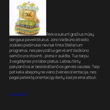
Reikia sukurti gražius mūsų
dangaus paveiksliukus. Jono Vaiškūno atrasto
zodiako piešinukai nevisai tinka Stellarium
programai, nes pavyzdžiui gervė ant Vaiškūno
samčio yra stovinti , plona ir aukšta. Tuo tarpu
žvaigždynas yra labai platus. Labiau tiktų
pakylančios ar besileidžiančios gervės vaizdas. Taip
pat kelia abejonių ne vieno žvėries orientacija, nes
pagal pateiktą orientaciją išeitų, kad jie eina atbuli.
1 kovo, 2015