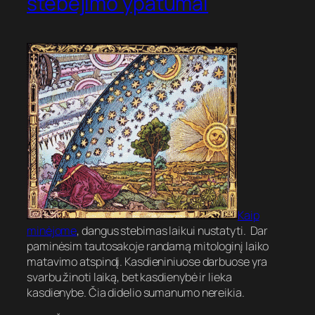
stebėjimo ypatumai
Kaip
minėjome
, dangus stebimas laikui nustatyti. Dar
paminėsim tautosakoje randamą mitologinį laiko
matavimo atspindį. Kasdieniniuose darbuose yra
svarbu žinoti laiką, bet kasdienybė ir lieka
kasdienybe. Čia didelio sumanumo nereikia.