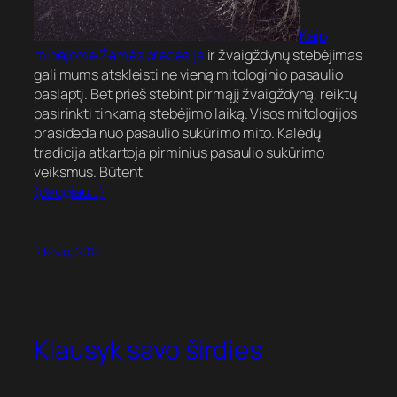
Kaip
minėjome Žemės precesija
ir žvaigždynų stebėjimas
gali mums atskleisti ne vieną mitologinio pasaulio
paslaptį. Bet prieš stebint pirmąjį žvaigždyną, reiktų
pasirinkti tinkamą stebėjimo laiką. Visos mitologijos
prasideda nuo pasaulio sukūrimo mito. Kalėdų
tradicija atkartoja pirminius pasaulio sukūrimo
veiksmus. Būtent
(daugiau…)
2 kovo, 2015
Klausyk savo širdies