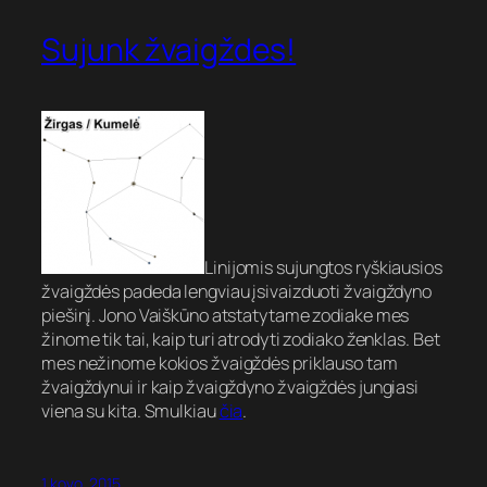
Sujunk žvaigždes!
Linijomis sujungtos ryškiausios
žvaigždės padeda lengviau įsivaizduoti žvaigždyno
piešinį. Jono Vaiškūno atstatytame zodiake mes
žinome tik tai, kaip turi atrodyti zodiako ženklas. Bet
mes nežinome kokios žvaigždės priklauso tam
žvaigždynui ir kaip žvaigždyno žvaigždės jungiasi
viena su kita. Smulkiau
čia
.
1 kovo, 2015