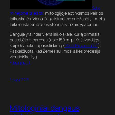
Kaip
minėjome prieš tai
, mitologijoje aptinkamos įvairios
laiko skalės. Viena iš jų atsiradimo priežasčių – metų
laiko nustatymo priešistoriniais laikais ypatumai.
Danguje yra ir dar viena laiko skalė, kurią pirmasis
pastebėjo Hiparchas (apie 150 m. pr.Kr..) įvardijęs
kaip ekvinokcijų pasislinkimą (
“Axial Precession”
).
Paskaičiuota, kad Žemės sukimosi ašies precesija
vidutiniškai lygi
(daugiau…)
1 kovo, 2015
Mitologiniai dangaus