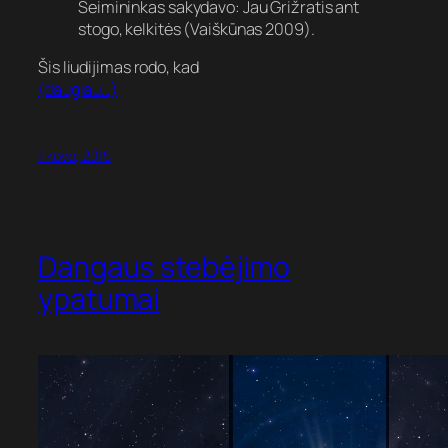
Šeimininkas sakydavo: Jau Grižratis ant
stogo, kelkitės (Vaiškūnas 2009).
Šis liudijimas rodo, kad
(daugiau…)
1 kovo, 2015
Dangaus stebėjimo
ypatumai