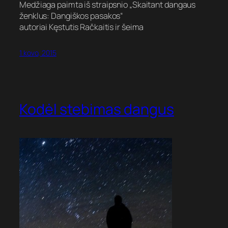
Medžiaga paimta iš straipsnio „Skaitant dangaus
ženklus: Dangiškos pasakos“
autoriai Kęstutis Račkaitis ir šeima
1 kovo, 2015
Kodėl stebimas dangus