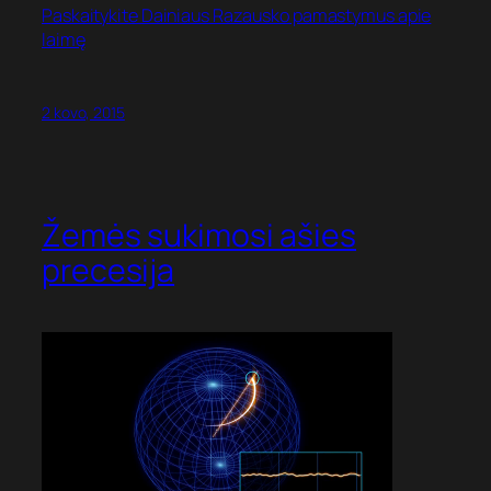
Paskaitykite Dainiaus Razausko pamastymus apie
laimę
2 kovo, 2015
Žemės sukimosi ašies
precesija