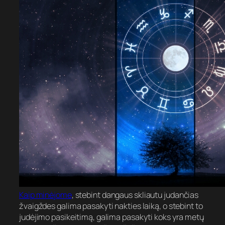
Kaip minėjome
, stebint dangaus skliautu judančias
žvaigždes galima pasakyti nakties laiką, o stebint to
judėjimo pasikeitimą, galima pasakyti koks yra metų