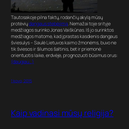
Tautosakoje pilna faktų, rodančių akylą mūsų
protėvių
dangaus stebėjimą
. Nemažai toje srityje
medžiagos surinko Jonas Vaiškūnas. Iš jo surinktos
medžiagos matome, kad įprastas kasdienis dangaus
šviesulys – Saulė Lietuvos kaimo žmonėms, buvo ne
tik šviesos ir šilumos šaltinis, bet ir priemonė
orientuotis laike, erdvėje, prognozuoti būsimus orus:
(daugiau…)
1 kovo, 2015
Kaip vadinasi mūsų religija?