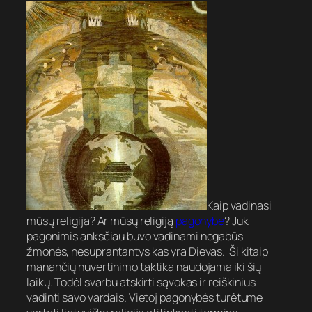
Kaip vadinasi
mūsų religija? Ar mūsų religiją
pagonybė
? Juk
pagonimis anksčiau buvo vadinami negabūs
žmonės, nesuprantantys kas yra Dievas. Ši kitaip
manančių nuvertinimo taktika naudojama iki šių
laikų. Todėl svarbu atskirti sąvokas ir reiškinius
vadinti savo vardais. Vietoj pagonybės turėtume